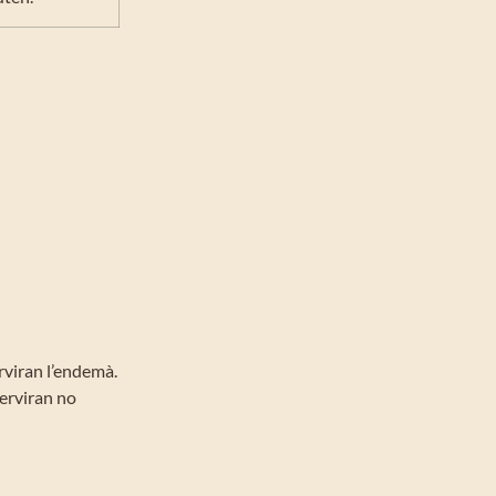
rviran l’endemà.
serviran no