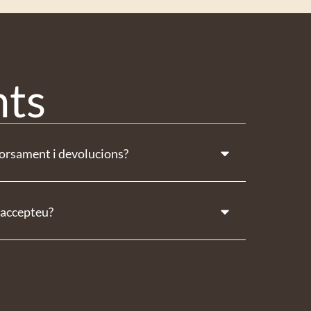
nts
borsament i devolucions?
accepteu?