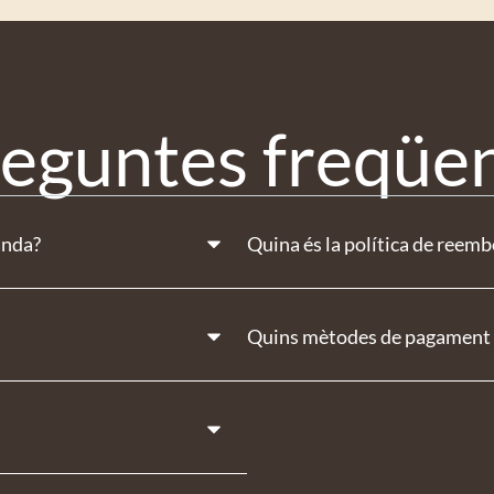
eguntes freqüe
anda?
Quina és la política de reem
Quins mètodes de pagament 