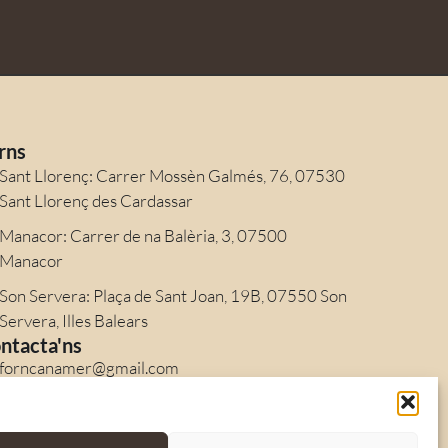
rns
Sant Llorenç: Carrer Mossèn Galmés, 76, 07530
Sant Llorenç des Cardassar
Manacor: Carrer de na Balèria, 3, 07500
Manacor
Son Servera: Plaça de Sant Joan, 19B, 07550 Son
Servera, Illes Balears
ntacta'ns
forncanamer@gmail.com
Sant Llorenç: +34 971 56 90 86
Manacor: +34 971 55 26 03