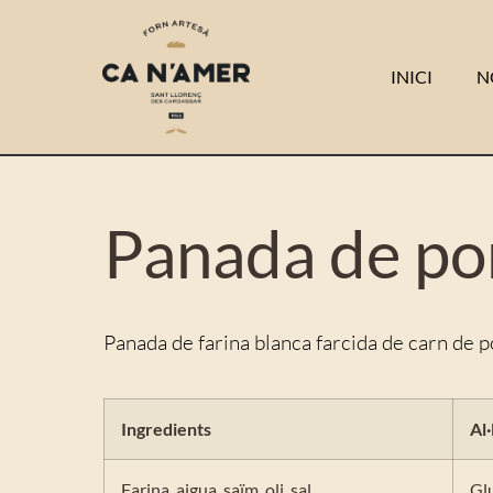
INICI
N
Panada de po
Panada de farina blanca farcida de carn de p
Ingredients
Al
Farina, aigua, saïm, oli, sal.
Gl