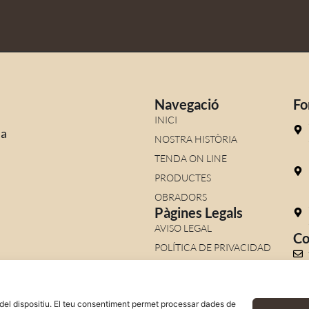
Navegació
Fo
INICI
ia
NOSTRA HISTÒRIA
TENDA ON LINE
PRODUCTES
OBRADORS
Pàgines Legals
AVISO LEGAL
Co
POLÍTICA DE PRIVACIDAD
POLÍTICA DE COOKIES
TÉRMINOS Y CONDICIONES
ió del dispositiu. El teu consentiment permet processar dades de