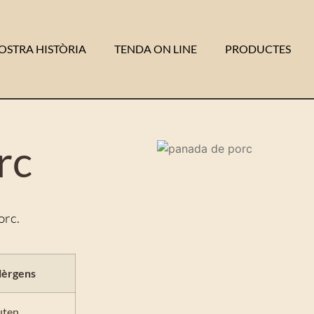
OSTRA HISTÒRIA
TENDA ON LINE
PRODUCTES
rc
orc.
·lèrgens
uten.