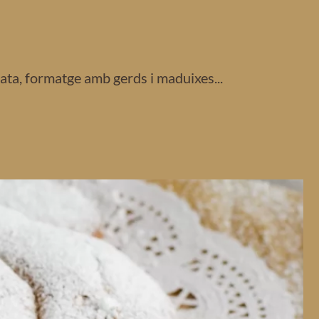
ata, formatge amb gerds i maduixes...