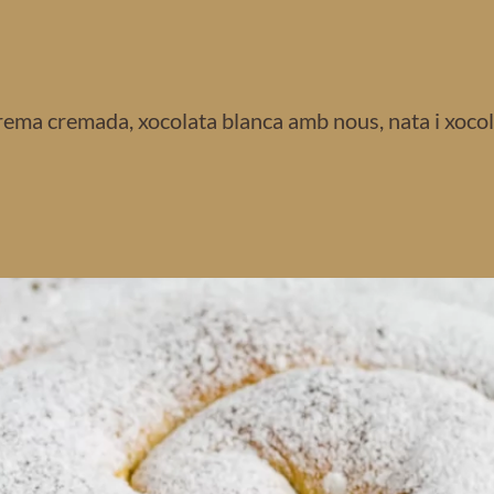
ema cremada, xocolata blanca amb nous, nata i xocol