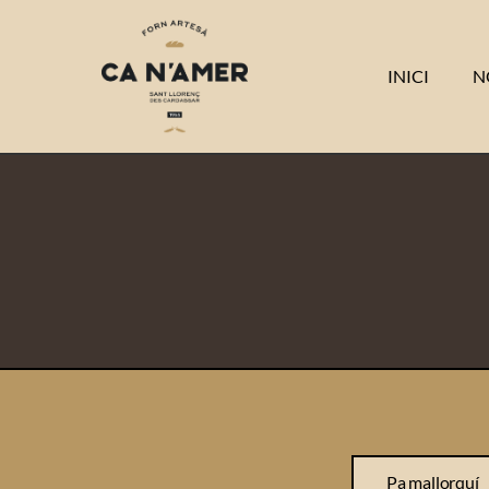
INICI
N
Pa mallorquí