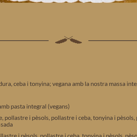
ura, ceba i tonyina; vegana amb la nostra massa inte
amb pasta integral (vegans)
, pollastre i pèsols, pollastre i ceba, tonyina i pèsols,
ssada
lastre i pèsols, pollastre i ceba, tonyina i pèsols, pès