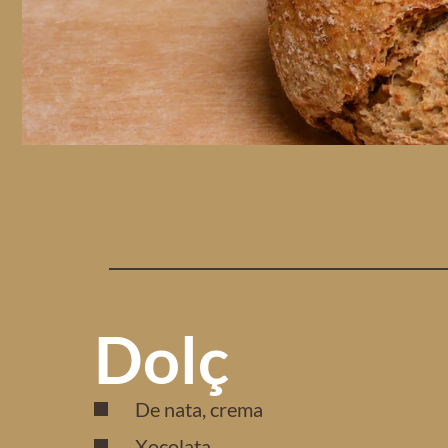
Dolç
De nata, crema
Xocolata