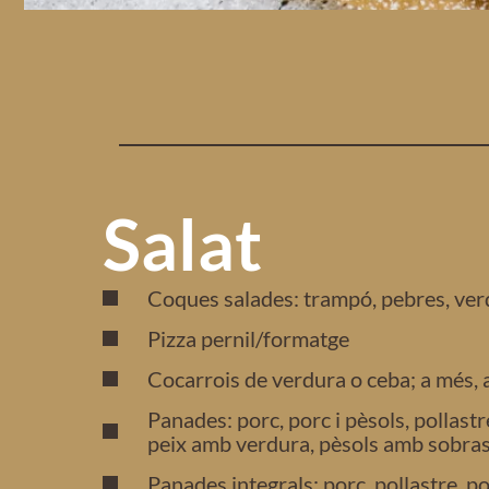
Salat
Coques salades: trampó, pebres, verd
Pizza pernil/formatge
Cocarrois de verdura o ceba; a més, 
Panades: porc, porc i pèsols, pollastre
peix amb verdura, pèsols amb sobra
Panades integrals: porc, pollastre, pol