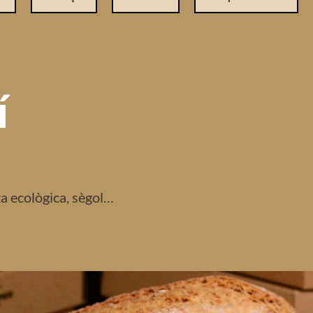
í
ta ecològica, sègol…