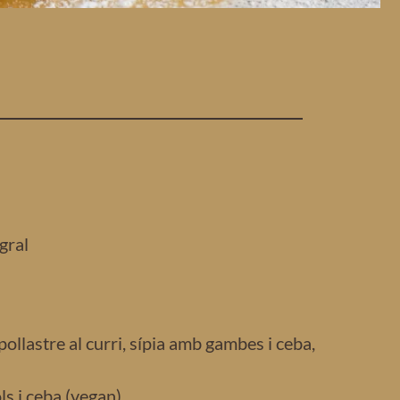
gral
 pollastre al curri, sípia amb gambes i ceba,
ols i ceba (vegan)