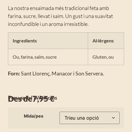
La nostra ensaïmada més tradicional feta amb
farina, sucre, llevat i saïm. Un gust i una suavitat
inconfundible i un aroma irresistible.
Ingredients
Al·lèrgens
Ou, farina, saïm, sucre
Gluten, ou
Forn:
Sant Llorenç, Manacor i Son Servera.
Des de
7,95
€
Preu amb l’IVA inclòs
Mida/pes