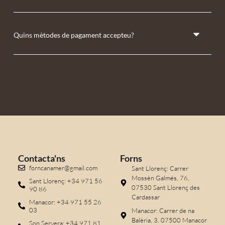
Quins mètodes de pagament accepteu?
Contacta'ns
Forns
forncanamer@gmail.com
Sant Llorenç: Carrer
Mossèn Galmés, 76,
Sant Llorenç: +34 971 56
07530 Sant Llorenç des
90 86
Cardassar
Manacor: +34 971 55 26
03
Manacor: Carrer de na
Balèria, 3, 07500 Manacor
Son Servera: +34 971 81