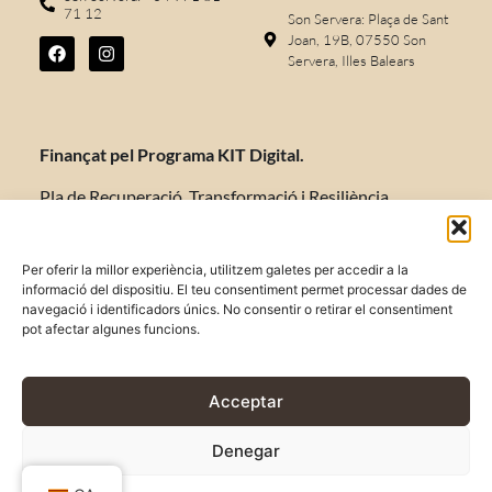
71 12
Son Servera: Plaça de Sant
Joan, 19B, 07550 Son
Servera, Illes Balears
Finançat pel Programa KIT Digital.
Pla de Recuperació, Transformació i Resiliència
d’Espanya «Next Generation EU».
Per oferir la millor experiència, utilitzem galetes per accedir a la
informació del dispositiu. El teu consentiment permet processar dades de
navegació i identificadors únics. No consentir o retirar el consentiment
AVISO LEGAL
pot afectar algunes funcions.
POLÍTICA DE PRIVACIDAD
POLÍTICA DE COOKIES
Acceptar
TÉRMINOS Y CONDICIONES
Denegar