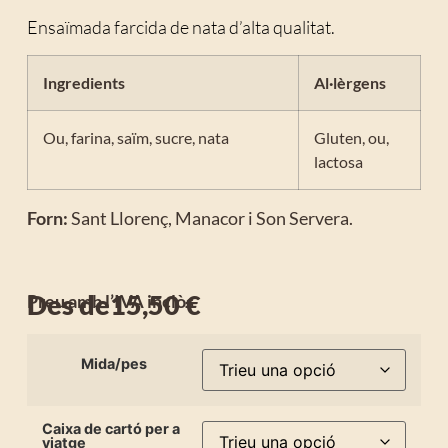
Ensaïmada farcida de nata d’alta qualitat.
Ingredients
Al·lèrgens
Ou, farina, saïm, sucre, nata
Gluten, ou,
lactosa
Forn:
Sant Llorenç, Manacor i Son Servera.
Des de
15,50
€
Preu amb l’IVA inclòs
Mida/pes
Caixa de cartó per a
viatge