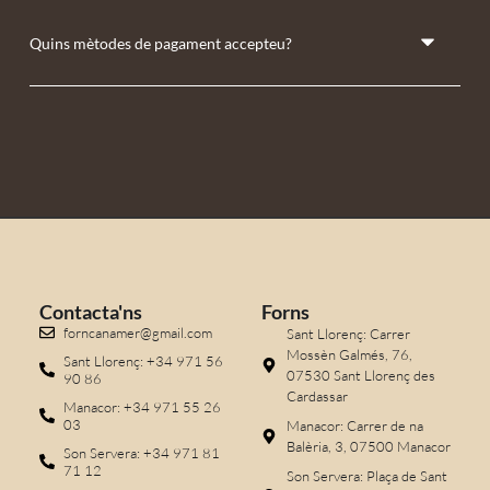
Quins mètodes de pagament accepteu?
Contacta'ns
Forns
forncanamer@gmail.com
Sant Llorenç: Carrer
Mossèn Galmés, 76,
Sant Llorenç: +34 971 56
07530 Sant Llorenç des
90 86
Cardassar
Manacor: +34 971 55 26
03
Manacor: Carrer de na
Balèria, 3, 07500 Manacor
Son Servera: +34 971 81
71 12
Son Servera: Plaça de Sant