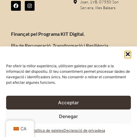
Joan, 19B, 07550 Son
Servera, Illes Balears
Finançat pel Programa KIT Digital.
Pla de Recuperació, Transformació i Resiliència
d’Espanya «Next Generation EU».
Per oferir la millor experiència, utilitzem galetes per accedir a la
informació del dispositiu. El teu consentiment permet processar dades de
navegació i identificadors únics. No consentir o retirar el consentiment
AVISO LEGAL
pot afectar algunes funcions.
POLÍTICA DE PRIVACIDAD
POLÍTICA DE COOKIES
Acceptar
TÉRMINOS Y CONDICIONES
Denegar
CA
DISSENY WEB:
LA NAVE NODRIZA
Política de galetes
Declaració de privadesa