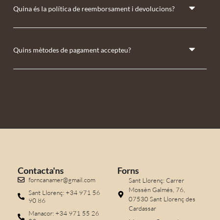
Quina és la política de reemborsament i devolucions?
Quins mètodes de pagament accepteu?
Contacta'ns
Forns
forncanamer@gmail.com
Sant Llorenç: Carrer
Mossèn Galmés, 76,
Sant Llorenç: +34 971 56
07530 Sant Llorenç des
90 86
Cardassar
Manacor: +34 971 55 26