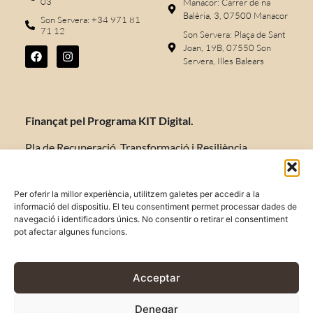
03
Manacor: Carrer de na
Balèria, 3, 07500 Manacor
Son Servera: +34 971 81
71 12
Son Servera: Plaça de Sant
Joan, 19B, 07550 Son
Servera, Illes Balears
Finançat pel Programa KIT Digital.
Pla de Recuperació, Transformació i Resiliència
d’Espanya «Next Generation EU».
Per oferir la millor experiència, utilitzem galetes per accedir a la
informació del dispositiu. El teu consentiment permet processar dades de
navegació i identificadors únics. No consentir o retirar el consentiment
AVISO LEGAL
pot afectar algunes funcions.
POLÍTICA DE PRIVACIDAD
POLÍTICA DE COOKIES
Acceptar
TÉRMINOS Y CONDICIONES
Denegar