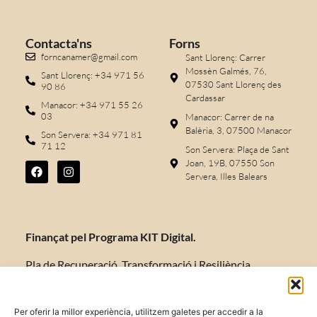
Contacta'ns
Forns
forncanamer@gmail.com
Sant Llorenç: Carrer
Mossèn Galmés, 76,
Sant Llorenç: +34 971 56
07530 Sant Llorenç des
90 86
Cardassar
Manacor: +34 971 55 26
03
Manacor: Carrer de na
Balèria, 3, 07500 Manacor
Son Servera: +34 971 81
71 12
Son Servera: Plaça de Sant
Joan, 19B, 07550 Son
Servera, Illes Balears
Finançat pel Programa KIT Digital.
Pla de Recuperació, Transformació i Resiliència
d’Espanya «Next Generation EU».
Per oferir la millor experiència, utilitzem galetes per accedir a la