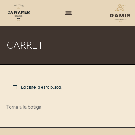
CARRET
La cistella està buida.
Torna a la botiga