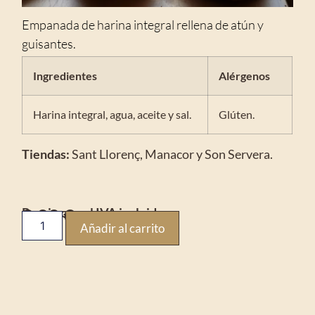
Empanada de harina integral rellena de atún y
guisantes.
Ingredientes
Alérgenos
Harina integral, agua, aceite y sal.
Glúten.
Tiendas:
Sant Llorenç, Manacor y Son Servera.
3,00
€
Precio con el IVA incluido
Añadir al carrito