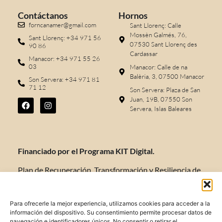
Contáctanos
Hornos
forncanamer@gmail.com
Sant Llorenç: Calle
Mossèn Galmés, 76,
Sant Llorenç: +34 971 56
07530 Sant Llorenç des
90 86
Cardassar
Manacor: +34 971 55 26
03
Manacor: Calle de na
Balèria, 3, 07500 Manacor
Son Servera: +34 971 81
71 12
Son Servera: Plaza de San
Juan, 19B, 07550 Son
Servera, Islas Baleares
Financiado por el Programa KIT Digital.
Plan de Recuperación, Transformación y Resiliencia de
España “Next Generation EU”.
Para ofrecerle la mejor experiencia, utilizamos cookies para acceder a la
información del dispositivo. Su consentimiento permite procesar datos de
navegación e identificadores únicos. No consentir o retirar el